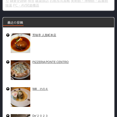
り
鎌倉史跡碑
掃苔
建築探訪
お散歩写真帳
美術館・博物館・図書館
陵墓
PC・AV関連機器
最近の投稿
芳味亭 人形町本店
PIZZERIA PONTE CENTRO
Will その４
De’２０２３