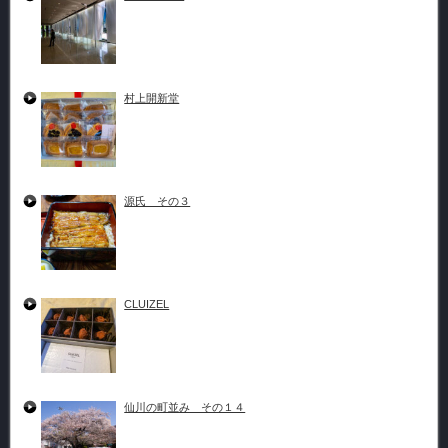
村上開新堂
源氏 その３
CLUIZEL
仙川の町並み その１４