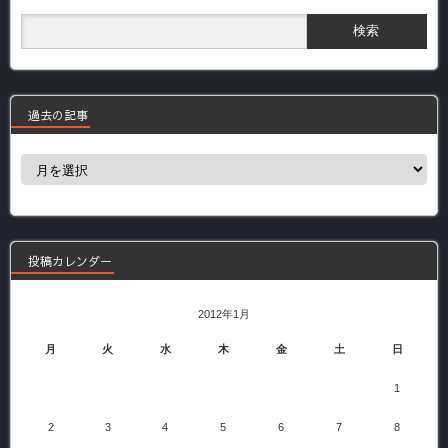
過去の記事
過
去
の
記
事
投稿カレンダー
2012年1月
月
火
水
木
金
土
日
1
2
3
4
5
6
7
8