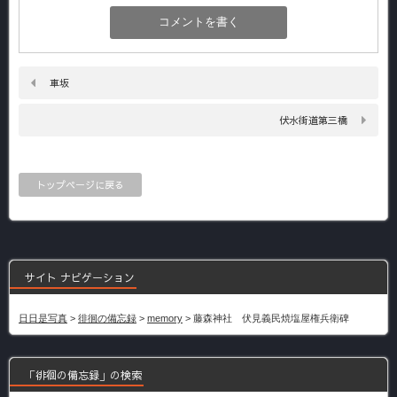
車坂
伏水街道第三橋
トップページに戻る
サイト ナビゲーション
日日是写真
>
徘徊の備忘録
>
memory
>
藤森神社 伏見義民焼塩屋権兵衛碑
「徘徊の備忘録」の検索