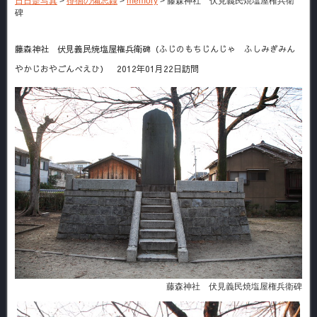
日日是写真
>
徘徊の備忘録
>
memory
>
藤森神社 伏見義民焼塩屋権兵衛
碑
藤森神社 伏見義民焼塩屋権兵衛碑（ふじのもちじんじゃ ふしみぎみん
やかじおやごんべえひ） 2012年01月22日訪問
藤森神社 伏見義民焼塩屋権兵衛碑