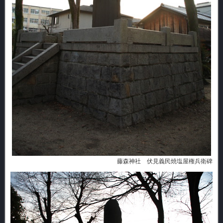
藤森神社 伏見義民焼塩屋権兵衛碑