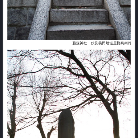
藤森神社 伏見義民焼塩屋権兵衛碑