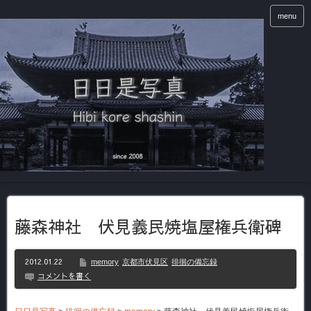
menu
藤森神社 伏見義民焼塩屋権兵衛碑
2012.01.22
memory
京都市伏見区
徘徊の備忘録
コメントを書く