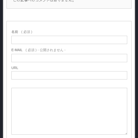
名前
( 必須 )
E-MAIL
( 必須 ) - 公開されません -
URL