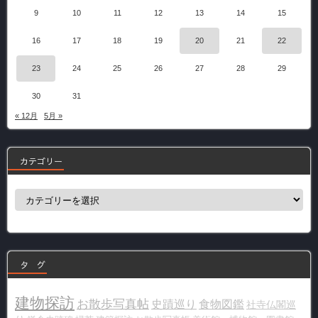
9
10
11
12
13
14
15
16
17
18
19
20
21
22
23
24
25
26
27
28
29
30
31
« 12月
5月 »
カテゴリー
カ
テ
ゴ
リ
ー
タ グ
建物探訪
お散歩写真帖
史蹟巡り
食物図鑑
社寺仏閣巡