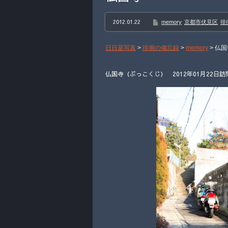
2012.01.22
memory
京都市伏見区
徘
日日是写真
>
徘徊の備忘録
>
memory
>
仏国
仏国寺（ぶっこくじ） 2012年01月22日訪