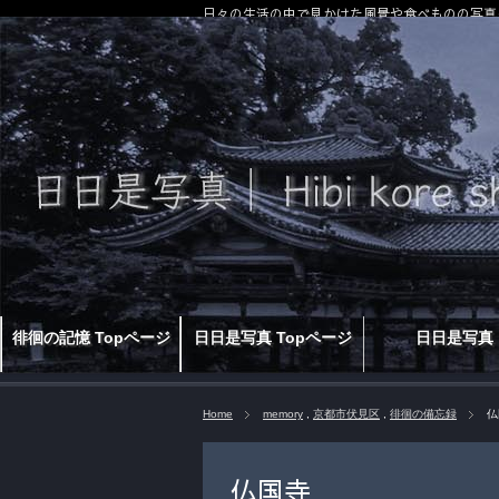
日々の生活の中で見かけた風景や食べものの写真
徘徊の記憶 Topページ
日日是写真 Topページ
日日是写真
Home
memory
,
京都市伏見区
,
徘徊の備忘録
仏
仏国寺