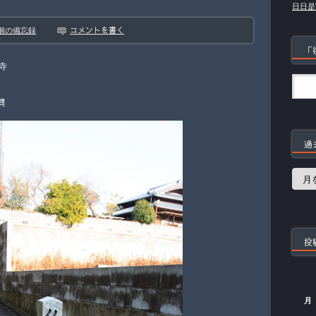
日日是
コメントを書く
徊の備忘録
「
寺
問
過
過
去
の
記
事
投
月