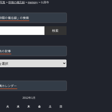
写真
>
徘徊の備忘録
>
memory
>
仏国寺
徘徊の備忘録」の検索
去の記事
稿カレンダー
2012年1月
火
水
木
金
土
日