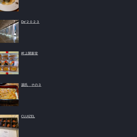
De’２０２３
村上開新堂
源氏 その３
CLUIZEL