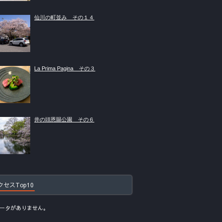
仙川の町並み その１４
La Prima Pagina その３
井の頭恩賜公園 その６
クセスTop10
ータがありません。