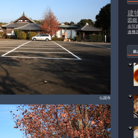
建
図鑑
歩写
連機
最
仏国寺