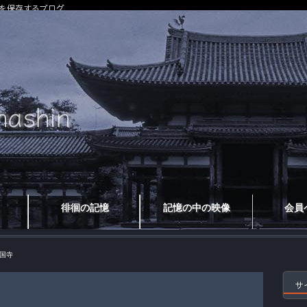
を保存するブログ
徘徊の記憶
記憶の中の映像
会員
国寺
サ