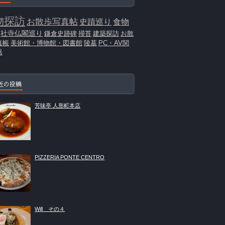
物探訪
お散歩写真帖
史蹟巡り
食物
社寺仏閣巡り
鎌倉史跡碑
掃苔
建築探訪
お散
真帳
美術館・博物館・図書館
陵墓
PC・AV関
器
近の投稿
芳味亭 人形町本店
PIZZERIA PONTE CENTRO
Will その４