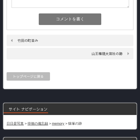
竹田の町並み
山王権現大宮社の跡
トップページに戻る
サイト ナビゲーション
日日是写真
>
徘徊の備忘録
>
memory
>
猿塚の跡