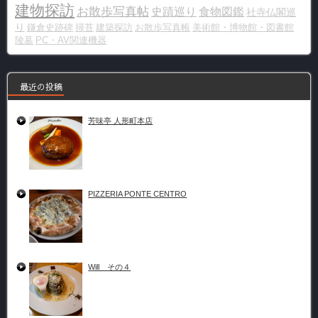
建物探訪
お散歩写真帖
史蹟巡り
食物図鑑
社寺仏閣巡
り
鎌倉史跡碑
掃苔
建築探訪
お散歩写真帳
美術館・博物館・図書館
陵墓
PC・AV関連機器
最近の投稿
芳味亭 人形町本店
PIZZERIA PONTE CENTRO
Will その４