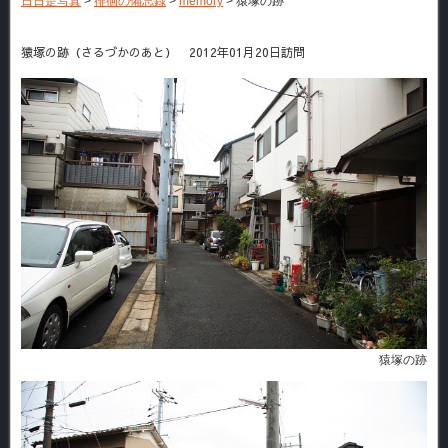
日日是写真
>
徘徊の備忘録
>
memory
>
猿塚の跡
猿塚の跡（さるづかのあと） 2012年01月20日訪問
猿塚の跡