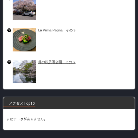
La Prima Pagina その３
井の頭恩賜公園 その６
アクセスTop10
まだデータがありません。