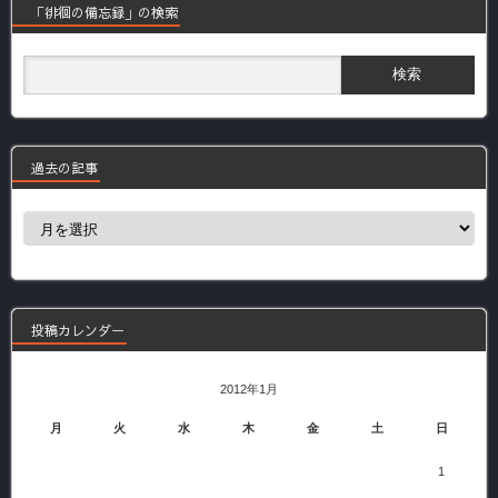
「徘徊の備忘録」の検索
過去の記事
過
去
の
記
事
投稿カレンダー
2012年1月
月
火
水
木
金
土
日
1