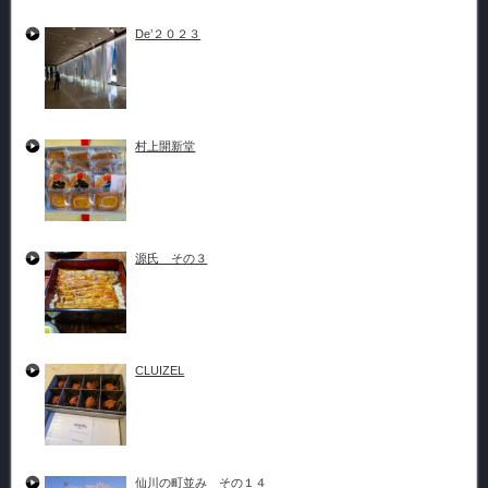
De’２０２３
村上開新堂
源氏 その３
CLUIZEL
仙川の町並み その１４