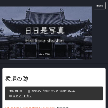
menu
猿塚の跡
2012.01.20
memory
京都市伏見区
徘徊の備忘録
コメントを書く