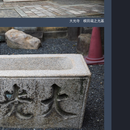
大光寺 横田蔵之允墓