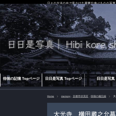
日々の生活の中で見かけた風景や食べものの写真
徘徊の記憶 Topページ
日日是写真 Topページ
日日是写真
Home
memory
,
京都市伏見区
,
徘徊の備忘録
大
大光寺 横田蔵之允墓