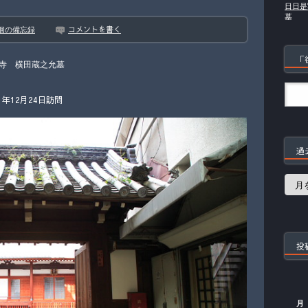
日日是
墓
コメントを書く
徊の備忘録
「
寺 横田蔵之允墓
年12月24日訪問
過
過
去
の
記
事
投
月