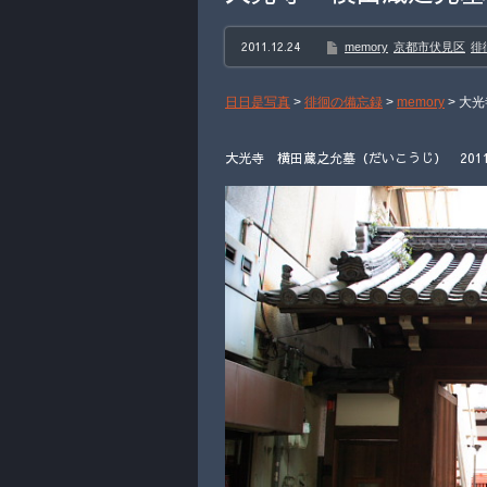
2011.12.24
memory
京都市伏見区
徘
日日是写真
>
徘徊の備忘録
>
memory
>
大光
大光寺 横田蔵之允墓（だいこうじ） 2011