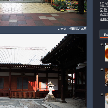
建
図鑑
歩写
連機
大光寺 横田蔵之允墓
最