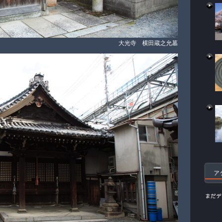
大光寺 横田蔵之允墓
ア
まだデ