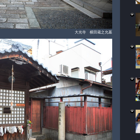
大光寺 横田蔵之允墓