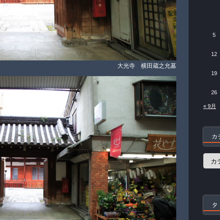
5
12
大光寺 横田蔵之允墓
19
26
« 9月
カ
カ
テ
ゴ
リ
ー
タ