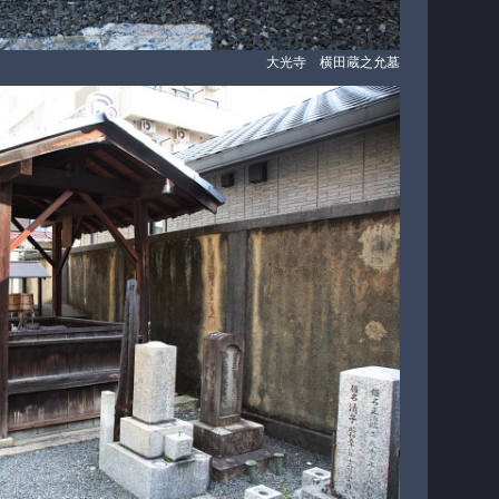
大光寺 横田蔵之允墓