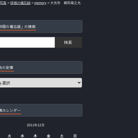
写真
>
徘徊の備忘録
>
memory
>
大光寺 横田蔵之允
徘徊の備忘録」の検索
去の記事
稿カレンダー
2011年12月
火
水
木
金
土
日