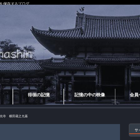
を保存するブログ
徘徊の記憶
記憶の中の映像
会員
光寺 横田蔵之允墓
サ