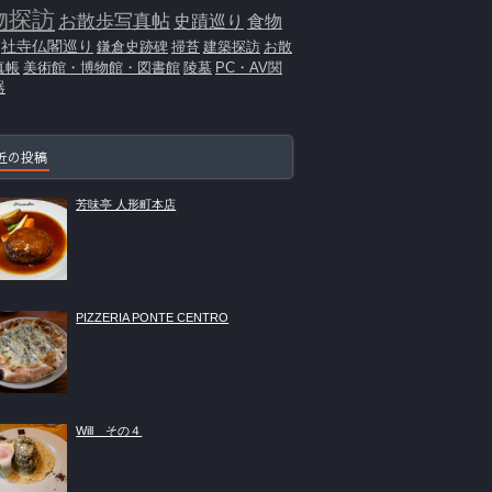
物探訪
お散歩写真帖
史蹟巡り
食物
社寺仏閣巡り
鎌倉史跡碑
掃苔
建築探訪
お散
真帳
美術館・博物館・図書館
陵墓
PC・AV関
器
近の投稿
芳味亭 人形町本店
PIZZERIA PONTE CENTRO
Will その４