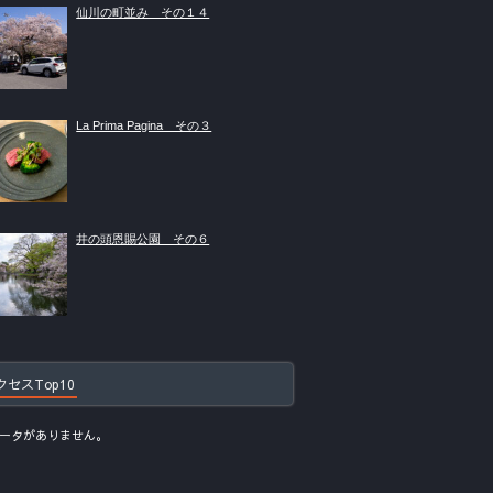
仙川の町並み その１４
La Prima Pagina その３
井の頭恩賜公園 その６
クセスTop10
ータがありません。