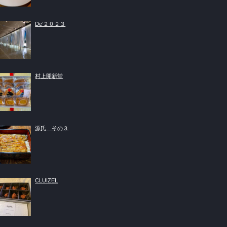
De’２０２３
村上開新堂
源氏 その３
CLUIZEL